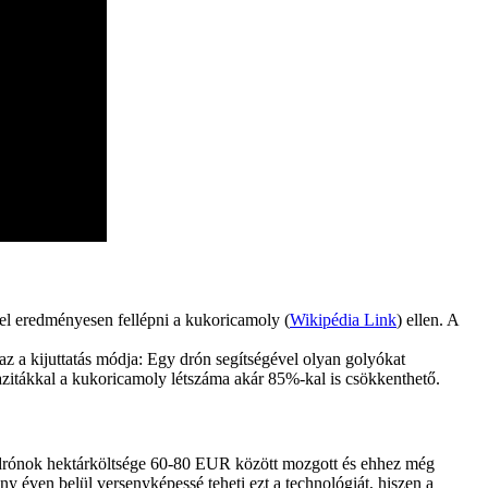
el eredményesen fellépni a kukoricamoly (
Wikipédia Link
) ellen. A
 az a kijuttatás módja: Egy drón segítségével olyan golyókat
razitákkal a kukoricamoly létszáma akár 85%-kal is csökkenthető.
r drónok hektárköltsége 60-80 EUR között mozgott és ehhez még
 éven belül versenyképessé teheti ezt a technológiát, hiszen a