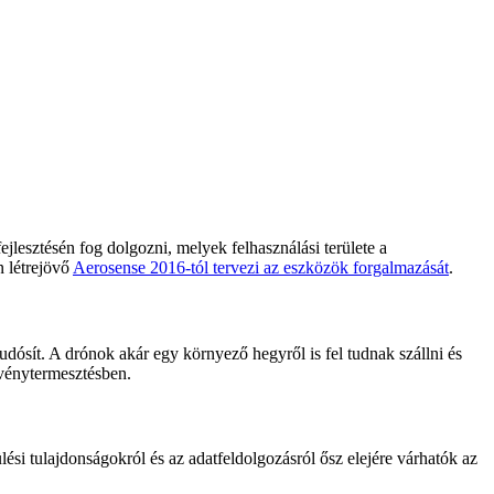
jlesztésén fog dolgozni, melyek felhasználási területe a
n létrejövő
Aerosense 2016-tól tervezi az eszközök forgalmazását
.
udósít. A drónok akár egy környező hegyről is fel tudnak szállni és
övénytermesztésben.
ési tulajdonságokról és az adatfeldolgozásról ősz elejére várhatók az