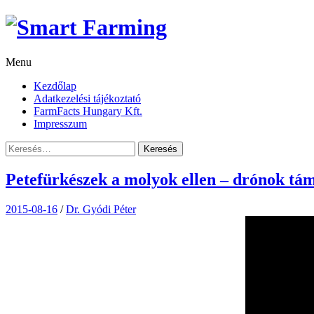
Skip
to
content
Menu
Kezdőlap
Adatkezelési tájékoztató
FarmFacts Hungary Kft.
Impresszum
Keresés:
Petefürkészek a molyok ellen – drónok tá
2015-08-16
/
Dr. Gyódi Péter