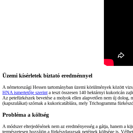
Üzemi kísérletek biztató eredménnyel
A németországi Hessen tartományban üzemi körülmények között vizsgá
HNA ismertetője szerint
a teszt összesen 140 hektárnyi kukoricán zajlo
Az petefürkészek bevetése a molyok ellen alapvetően nem új dolog, 
(kapszulákat) szórnak a kukoricatáblára, mely Trichogramma fürkészda
Probléma a költség
A módszer elterjedésének nem az eredményesség a gátja, hanem a kiju
természetesen hozzájön a fürkészdarazsak petéinek költsége is. Vélhe