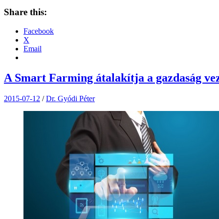
Share this:
Facebook
X
Email
A Smart Farming átalakítja a gazdaság vez
2015-07-12
/
Dr. Gyódi Péter