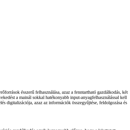
őforrások ésszerű felhasználása, azaz a fenntartható gazdálkodás, két
ekedést a mainál sokkal hatékonyabb input-anyagfelhasználással kell
és digitalizációja, azaz az információk összegyűjtése, feldolgozása és