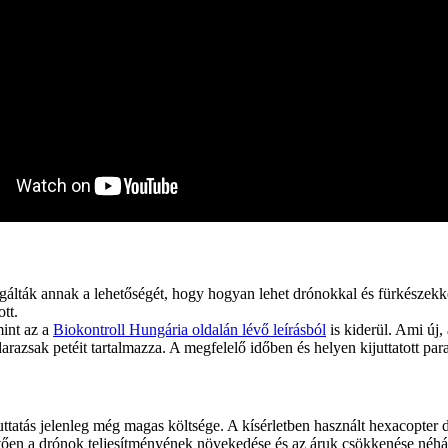
lták annak a lehetőségét, hogy hogyan lehet drónokkal és fürkészekk
tt.
mint az a
Biokontroll Hungária oldalán lévő leírásból
is kiderül. Ami új,
razsak petéit tartalmazza. A megfelelő időben és helyen kijuttatott pa
ttatás jelenleg még magas költsége. A kísérletben használt hexacopte
tően a drónok teljesítményének növekedése és az áruk csökkenése néhány