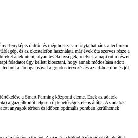
nyt fényképező drón és még hosszasan folytathatnánk a technikai
áblagép, és az okostelefon használata már évek óta szerves része a
íreket áttekinteni, olyan tevékenységek, melyek a napi rutin részei.
pi feladatot úgy kellett kiosztani, hogy annak módosítása adott
y a technika támogatásával a gondos tervezés és az ad-hoc döntés jól
iértékelése a Smart Farming központi eleme. Ezek az adatok
) a gazdálkodót teljesen új lehetőségek elé is állítja. Az adatok
ttatott anyagok térben és időben optimális pontban kerülhetnek
en számítógépen történt. A piac és a különböző jogszabályok által