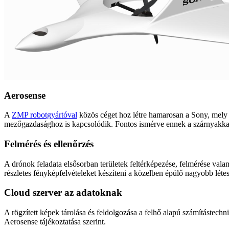
Aerosense
A
ZMP robotgyártóval
közös céget hoz létre hamarosan a Sony, mely az
mezőgazdasághoz is kapcsolódik. Fontos ismérve ennek a szárnyakkal e
Felmérés és ellenőrzés
A drónok feladata elsősorban területek feltérképezése, felmérése valam
részletes fényképfelvételeket készíteni a közelben épülő nagyobb léte
Cloud szerver az adatoknak
A rögzített képek tárolása és feldolgozása a felhő alapú számítástechni
Aerosense tájékoztatása szerint.