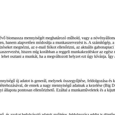
 lévő biomassza mennyiségét meghatározó műhold, vagy a növényállomá
n, hanem alapvetően módosítja a munkaszervezést is. A számítógép, a t
seket megnézni, az e-mail fiókot ellenőrizni, az aktuális gabonapiaci h
kaszervezést, hiszen míg korábban a reggeli munkakezdéskor az egész na
ra lehet osztani a munkát, ha a megváltozott helyzet ezt úgy kívánja. Íg
iségű új adatot is generál, melynek összegyűjtése, feldolgozása és k
létrehozásával, de ennek a nagy mennyiségű adatnak a kezelése (Big Data
yi állapota pontosan ellenőrizhető. Ezáltal a munkaműveletek és a kiju
ggő, és azokat befolyásoló adatok gyűjtése, feldolgozása eddig is döntő