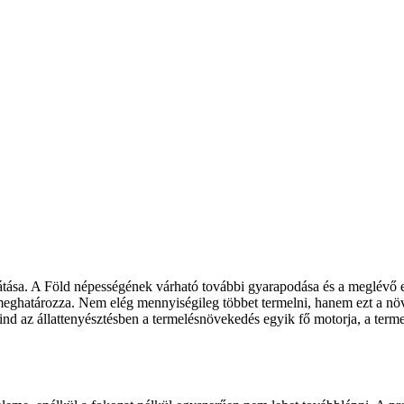
átása. A Föld népességének várható további gyarapodása és a meglévő er
eghatározza. Nem elég mennyiségileg többet termelni, hanem ezt a növ
d az állattenyésztésben a termelésnövekedés egyik fő motorja, a termel