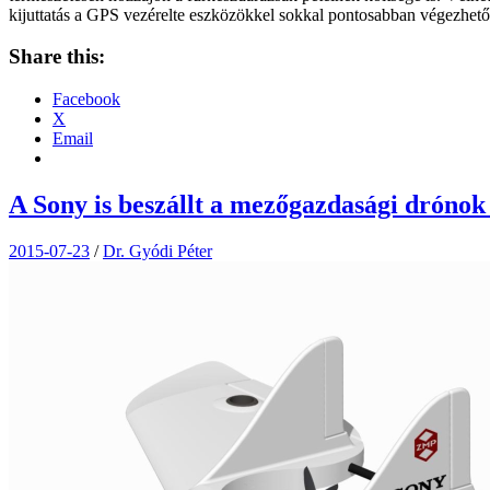
kijuttatás a GPS vezérelte eszközökkel sokkal pontosabban végezhe
Share this:
Facebook
X
Email
A Sony is beszállt a mezőgazdasági drónok 
2015-07-23
/
Dr. Gyódi Péter