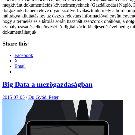
megkívánt dokumentációs követelményeknek (Gazdálkodási Napló, Perm
dolgozunk, hanem eleve olyan szoftvert választunk, mely a bordcomput
műtrágya kijuttatás így az összes releváns információval együtt egy
hogy a termelés és a tárolás során használt szenzorok önállóan, a dolgo
szabályozását és ellenőrzését. A digitalizáció kiteljesedésével pedig
dokumentálhatjuk.
Share this:
Facebook
X
Email
Big Data a mezőgazdaságban
2015-07-05
/
Dr. Gyódi Péter