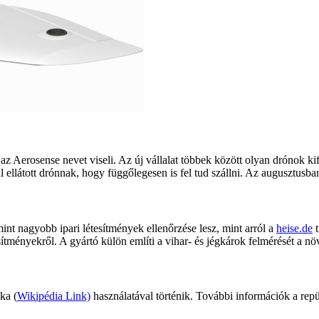
 Aerosense nevet viseli. Az új vállalat többek között olyan drónok kife
llátott drónnak, hogy függőlegesen is fel tud szállni. Az augusztusba
int nagyobb ipari létesítmények ellenőrzése lesz, mint arról a
heise.de
t
sítményekről. A gyártó külön említi a vihar- és jégkárok felmérését a n
ka (
Wikipédia Link)
használatával történik. További információk a repül