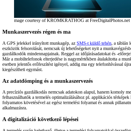
mage courtesy of KROMKRATHOG at FreeDigitalPhotos.net
Munkaszervezés régen és ma
A GPS jelekkel irányított munkagép, az
SMS-t küldő tehén
, a táblán
eszközök felsorolását, nemcsak új lehetőségeket nyit a munkavégzésbe
gazdálkodók mindennapjainak. Reggel az időjárásadatokat és -előrejelzé
Már a mobiltelefonok elterjedése is nagymértékben átalakította a mun
esetben jelentős erőfeszítést igényel, addig ma egy telefonhívással új
kiegészítheti egymást.
Az adatdömping és a munkaszervezés
A precíziós gazdálkodás nemcsak adatokon alapul, hanem komoly menny
felhasználhatók a termelés optimalizálásához pl. applikációs térképek 
folyamatos követésével az egész termelési folyamat és annak pillanatn
alkalmazásra.
A digitalizáció következő lépései
A termelés során keletkező, illetve a termelési folyamatokkal összefü