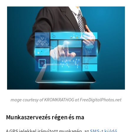
mage courtesy of KROMKRATHOG at FreeDigitalPhotos.net
Munkaszervezés régen és ma
A GPS jelekkel irányított munkagép, az
SMS-t küldő