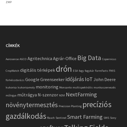
ZMP
CÍMKÉK
Big Data
Agritechnica
Agrár-Office
Aerosense
AGCO
Copernicus
drón
digitális térképek
CropWatch
ESA
fagy
fagykár
FarmFacts
FMIS
időjárás
IoT
Google
Greenseeker
John Deere
fürkészdarázs
monitoring
kukorica
kukoricamoly
Monsanto
multispektrális
munkaszervezés
NextFarming
műtrágya
N-szenzor
műtrgya
NDVI
precíziós
növénytermesztés
Precision Planting
gazdálkodás
Smart Farming
Rauch
Sentinel
SMS
Sony