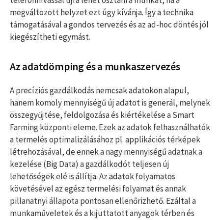
telefonhívással újra lehet osztani a munkát, ha a
megváltozott helyzet ezt úgy kívánja. Így a technika
támogatásával a gondos tervezés és az ad-hoc döntés jól
kiegészítheti egymást.
Az adatdömping és a munkaszervezés
A precíziós gazdálkodás nemcsak adatokon alapul,
hanem komoly mennyiségű új adatot is generál, melynek
összegyűjtése, feldolgozása és kiértékelése a Smart
Farming központi eleme. Ezek az adatok felhasználhatók
a termelés optimalizálásához pl. applikációs térképek
létrehozásával, de ennek a nagy mennyiségű adatnak a
kezelése (Big Data) a gazdálkodót teljesen új
lehetőségek elé is állítja. Az adatok folyamatos
követésével az egész termelési folyamat és annak
pillanatnyi állapota pontosan ellenőrizhető. Ezáltal a
munkaműveletek és a kijuttatott anyagok térben és