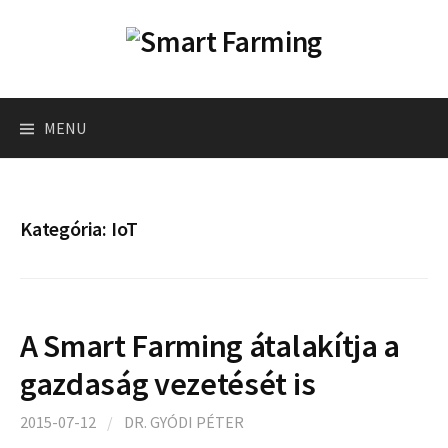
Skip
to
content
Keresés
MENU
Kategória:
IoT
A Smart Farming átalakítja a
gazdaság vezetését is
2015-07-12
/
DR. GYÓDI PÉTER