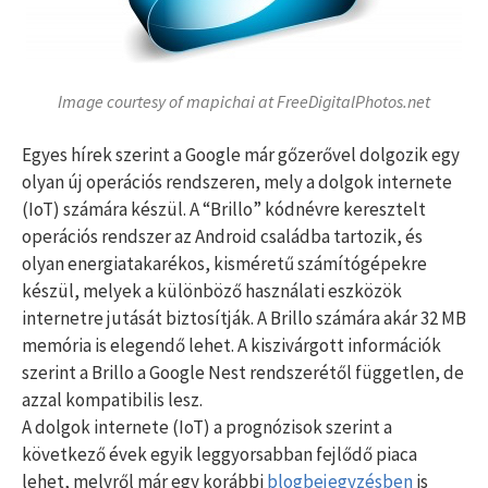
Image courtesy of mapichai at FreeDigitalPhotos.net
Egyes hírek szerint a Google már gőzerővel dolgozik egy
olyan új operációs rendszeren, mely a dolgok internete
(IoT) számára készül. A “Brillo” kódnévre keresztelt
operációs rendszer az Android családba tartozik, és
olyan energiatakarékos, kisméretű számítógépekre
készül, melyek a különböző használati eszközök
internetre jutását biztosítják. A Brillo számára akár 32 MB
memória is elegendő lehet. A kiszivárgott információk
szerint a Brillo a Google Nest rendszerétől független, de
azzal kompatibilis lesz.
A dolgok internete (IoT) a prognózisok szerint a
következő évek egyik leggyorsabban fejlődő piaca
lehet, melyről már egy korábbi
blogbejegyzésben
is