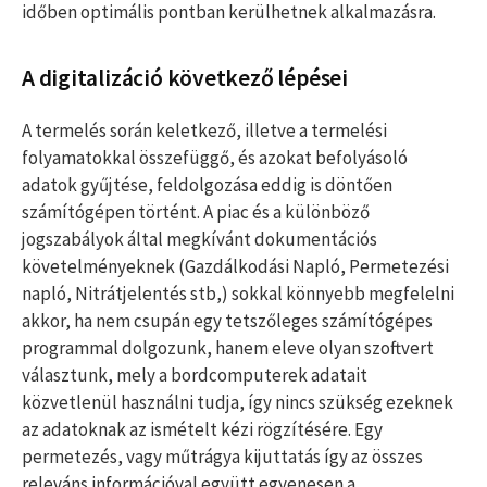
időben optimális pontban kerülhetnek alkalmazásra.
A digitalizáció következő lépései
A termelés során keletkező, illetve a termelési
folyamatokkal összefüggő, és azokat befolyásoló
adatok gyűjtése, feldolgozása eddig is döntően
számítógépen történt. A piac és a különböző
jogszabályok által megkívánt dokumentációs
követelményeknek (Gazdálkodási Napló, Permetezési
napló, Nitrátjelentés stb,) sokkal könnyebb megfelelni
akkor, ha nem csupán egy tetszőleges számítógépes
programmal dolgozunk, hanem eleve olyan szoftvert
választunk, mely a bordcomputerek adatait
közvetlenül használni tudja, így nincs szükség ezeknek
az adatoknak az ismételt kézi rögzítésére. Egy
permetezés, vagy műtrágya kijuttatás így az összes
releváns információval együtt egyenesen a