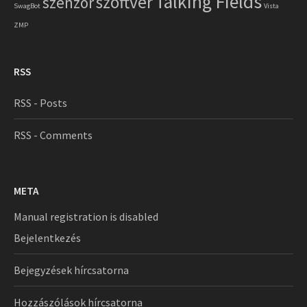
Talking Fields
szoftver
szenzor
SwagBot
Vista
ZMP
RSS
RSS - Posts
RSS - Comments
META
Manual registration is disabled
Bejelentkezés
Bejegyzések hírcsatorna
Hozzászólások hírcsatorna