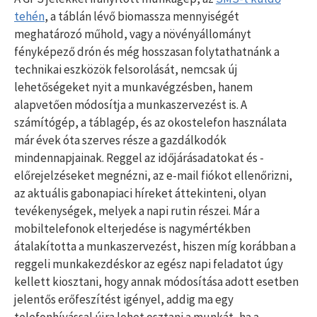
tehén
, a táblán lévő biomassza mennyiségét
meghatározó műhold, vagy a növényállományt
fényképező drón és még hosszasan folytathatnánk a
technikai eszközök felsorolását, nemcsak új
lehetőségeket nyit a munkavégzésben, hanem
alapvetően módosítja a munkaszervezést is. A
számítógép, a táblagép, és az okostelefon használata
már évek óta szerves része a gazdálkodók
mindennapjainak. Reggel az időjárásadatokat és -
előrejelzéseket megnézni, az e-mail fiókot ellenőrizni,
az aktuális gabonapiaci híreket áttekinteni, olyan
tevékenységek, melyek a napi rutin részei. Már a
mobiltelefonok elterjedése is nagymértékben
átalakította a munkaszervezést, hiszen míg korábban a
reggeli munkakezdéskor az egész napi feladatot úgy
kellett kiosztani, hogy annak módosítása adott esetben
jelentős erőfeszítést igényel, addig ma egy