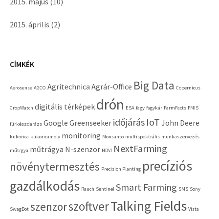
2015. május
(10)
2015. április
(2)
CÍMKÉK
Big Data
Agritechnica
Agrár-Office
Aerosense
AGCO
Copernicus
drón
digitális térképek
CropWatch
ESA
fagy
fagykár
FarmFacts
FMIS
időjárás
IoT
Google
Greenseeker
John Deere
fürkészdarázs
monitoring
kukorica
kukoricamoly
Monsanto
multispektrális
munkaszervezés
NextFarming
műtrágya
N-szenzor
műtrgya
NDVI
precíziós
növénytermesztés
Precision Planting
gazdálkodás
Smart Farming
Rauch
Sentinel
SMS
Sony
Talking Fields
szoftver
szenzor
SwagBot
Vista