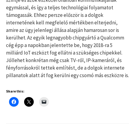
szintje és azok eszközei önállóan kommunikáljanak
egymással, és így a teljes technológiai folyamatot
támogassák. Ehhez persze először is a dolgok
internetének kell megfelelő mértékben elterjedni,
amire az ügy jelenlegi állása alapján hamarosan sor is
kerülhet. Az egyik legnagyobb chipgyártó a Qualcomm
cég épp a napokban jelentette be, hogy 2018-ra 5
milliárd IoT eszközt fog ellátni a szükséges chipekkel.
Jóllehet konkrétan még csak TV-ről, IP-kameráról, és
fényforrásokról tettek említést, de a dolgok internete
pillanatok alatt át fog kerülni egy csomó más eszközre is.
Share this: