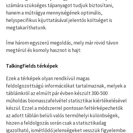
számára szükséges tápanyagot tudjuk biztosítani,
hanem a műtrágya mennyiségének optimális,
helyspecifikus kijuttatásával jelentős költséget is
megtakaríthatunk.
Íme három egyszerű megoldás, mely már rövid távon
megtérül és komoly hasznot is hajt:
TalkingFields térképek
Ezek a térképek olyan rendkívül magas
feldolgozottságú információkat tartalmaznak, melyek a
tábláinkról az elmúlt pár évben készült 300-500
műholdas biomasszafelvétel statisztikai kiértékelésével
készül. Ezzel a módszerrel pontosan feltérképezhetők
az adott táblán belüli valós termőhelyi különbségek,
hiszen a feldolgozás során csak a statisztikailag
igazolható, ismétlődő jelenségeket vesszük figyelembe.