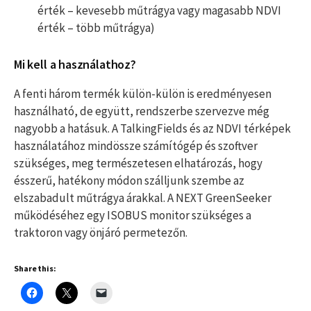
érték – kevesebb műtrágya vagy magasabb NDVI
érték – több műtrágya)
Mi kell a használathoz?
A fenti három termék külön-külön is eredményesen
használható, de együtt, rendszerbe szervezve még
nagyobb a hatásuk. A TalkingFields és az NDVI térképek
használatához mindössze számítógép és szoftver
szükséges, meg természetesen elhatározás, hogy
ésszerű, hatékony módon szálljunk szembe az
elszabadult műtrágya árakkal. A NEXT GreenSeeker
működéséhez egy ISOBUS monitor szükséges a
traktoron vagy önjáró permetezőn.
Share this: