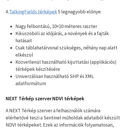
A
TalkingFields térképek
5 legnagyobb előnye:
Nagy felbontású, 10×10 méteres raszter
Kiküszöböli az időjárás, a növények és a fajták
hatásait
Csak táblahatárvonal szükséges, néhány nap alatt
elkészül
Közvetlenül használható kijuttatási (applikációs)
térképek készítésére
Univerzálisan használható SHP és XML
adatformátum
NEXT Térkép szerver NDVI térképek
A NEXT Térkép szerver a felhasználók számára
elérhetővé teszi a Sentinel műholdak adataiból készült
NDVI térképeket. Ezek az információk folyamatosan,