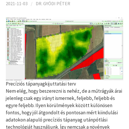
2021-11-03
/
DR. GYÓDI PÉTER
Precíziós tápanyagkijuttatási terv
Nem elég, hogy beszerezni is nehéz, de a műtrágyák árai
jelenleg csak egy irányt ismernek, feljebb, feljebb és
egyre feljebb. Ilyen körülmények között különösen
fontos, hogy jól átgondolt és pontosan mért kiindulási
adatokon alapuló precíziós tápanyag utánpótlási
technológiát használjunk. Így nemcsak a növények