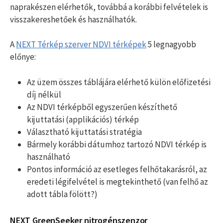
naprakészen elérhetők, továbbá a korábbi felvételek is
visszakereshetőek és használhatók.
A
NEXT Térkép szerver NDVI térképek
5 legnagyobb
előnye:
Az üzem összes táblájára elérhető külön előfizetési
díj nélkül
Az NDVI térképből egyszerűen készíthető
kijuttatási (applikációs) térkép
Választható kijuttatási stratégia
Bármely korábbi dátumhoz tartozó NDVI térkép is
használható
Pontos információ az esetleges felhőtakarásról, az
eredeti légifelvétel is megtekinthető (van felhő az
adott tábla fölött?)
NEXT GreenSeeker nitrogénszenzor