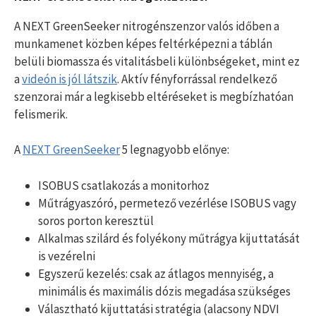
A NEXT GreenSeeker nitrogénszenzor valós időben a
munkamenet közben képes feltérképezni a táblán
belüli biomassza és vitalitásbeli különbségeket, mint ez
a
videón is jól látszik
. Aktív fényforrással rendelkező
szenzorai már a legkisebb eltéréseket is megbízhatóan
felismerik.
A
NEXT GreenSeeker
5 legnagyobb előnye:
ISOBUS csatlakozás a monitorhoz
Műtrágyaszóró, permetező vezérlése ISOBUS vagy
soros porton keresztül
Alkalmas szilárd és folyékony műtrágya kijuttatását
is vezérelni
Egyszerű kezelés: csak az átlagos mennyiség, a
minimális és maximális dózis megadása szükséges
Választható kijuttatási stratégia (alacsony NDVI