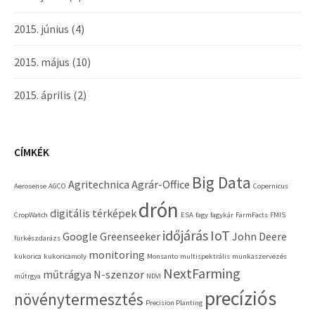
2015. június
(4)
2015. május
(10)
2015. április
(2)
CÍMKÉK
Big Data
Agritechnica
Agrár-Office
Aerosense
AGCO
Copernicus
drón
digitális térképek
CropWatch
ESA
fagy
fagykár
FarmFacts
FMIS
időjárás
IoT
Google
Greenseeker
John Deere
fürkészdarázs
monitoring
kukorica
kukoricamoly
Monsanto
multispektrális
munkaszervezés
NextFarming
műtrágya
N-szenzor
műtrgya
NDVI
precíziós
növénytermesztés
Precision Planting