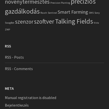
precíziós
növénytermesztés
Precision Planting
gazdálkodás
Smart Farming
Rauch
Sentinel
SMS
Sony
Talking Fields
szoftver
szenzor
SwagBot
Vista
ZMP
RSS
RSS - Posts
RSS - Comments
META
Manual registration is disabled
Bejelentkezés