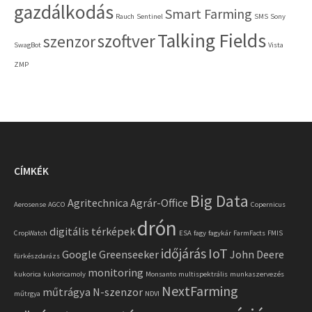
gazdálkodás
Smart Farming
Rauch
Sentinel
SMS
Sony
Talking Fields
szoftver
szenzor
SwagBot
Vista
ZMP
CÍMKÉK
Big Data
Agritechnica
Agrár-Office
Aerosense
AGCO
Copernicus
drón
digitális térképek
CropWatch
ESA
fagy
fagykár
FarmFacts
FMIS
időjárás
IoT
Google
Greenseeker
John Deere
fürkészdarázs
monitoring
kukorica
kukoricamoly
Monsanto
multispektrális
munkaszervezés
NextFarming
műtrágya
N-szenzor
műtrgya
NDVI