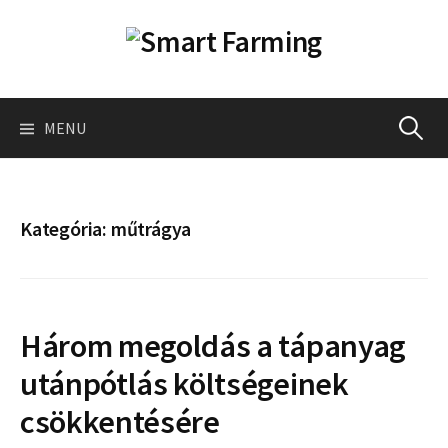
Skip
to
content
Keresés
MENU
Kategória:
műtrágya
Három megoldás a tápanyag
utánpótlás költségeinek
csökkentésére