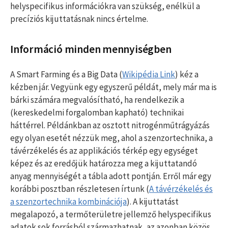
helyspecifikus információkra van szükség, enélkül a
precíziós kijuttatásnak nincs értelme.
Információ minden mennyiségben
A Smart Farming és a Big Data (
Wikipédia Link
) kéz a
kézben jár. Vegyünk egy egyszerű példát, mely már ma is
bárki számára megvalósítható, ha rendelkezik a
(kereskedelmi forgalomban kapható) technikai
háttérrel. Példánkban az osztott nitrogénműtrágyázás
egy olyan esetét nézzük meg, ahol a szenzortechnika, a
távérzékelés és az applikációs térkép egy egységet
képez és az eredőjük határozza meg a kijuttatandó
anyag mennyiségét a tábla adott pontján. Erről már egy
korábbi posztban részletesen írtunk (
A távérzékelés és
a szenzortechnika kombinációja
). A kijuttatást
megalapozó, a termőterületre jellemző helyspecifikus
adatok sok forrásból származhatnak, az azonban közös