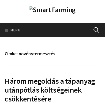
Skip
to
content
Keresés
MENU
Címke:
növénytermesztés
Három megoldás a tápanyag
utánpótlás költségeinek
csökkentésére