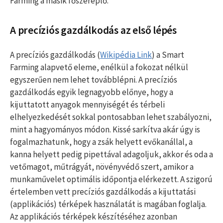
Farming a másik főszereplő.
A precíziós gazdálkodás az első lépés
A precíziós gazdálkodás (
Wikipédia Link
) a Smart
Farming alapvető eleme, enélkül a fokozat nélkül
egyszerűen nem lehet továbblépni. A precíziós
gazdálkodás egyik legnagyobb előnye, hogy a
kijuttatott anyagok mennyiségét és térbeli
elhelyezkedését sokkal pontosabban lehet szabályozni,
mint a hagyományos módon. Kissé sarkítva akár úgy is
fogalmazhatunk, hogy a zsák helyett evőkanállal, a
kanna helyett pedig pipettával adagoljuk, akkor és oda a
vetőmagot, műtrágyát, növényvédő szert, amikor a
munkaművelet optimális időpontja elérkezett. A szigorú
értelemben vett precíziós gazdálkodás a kijuttatási
(applikációs) térképek használatát is magában foglalja.
Az applikációs térképek készítéséhez azonban