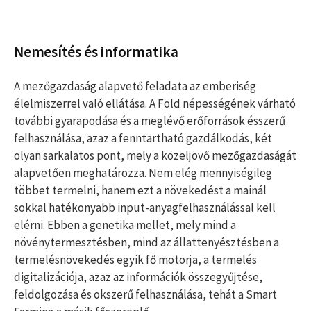
Nemesítés és informatika
A mezőgazdaság alapvető feladata az emberiség
élelmiszerrel való ellátása. A Föld népességének várható
további gyarapodása és a meglévő erőforrások ésszerű
felhasználása, azaz a fenntartható gazdálkodás, két
olyan sarkalatos pont, mely a közeljövő mezőgazdaságát
alapvetően meghatározza. Nem elég mennyiségileg
többet termelni, hanem ezt a növekedést a mainál
sokkal hatékonyabb input-anyagfelhasználással kell
elérni. Ebben a genetika mellet, mely mind a
növénytermesztésben, mind az állattenyésztésben a
termelésnövekedés egyik fő motorja, a termelés
digitalizációja, azaz az információk összegyűjtése,
feldolgozása és okszerű felhasználása, tehát a Smart