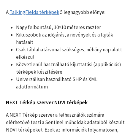
A
TalkingFields térképek
5 legnagyobb előnye:
Nagy felbontású, 10×10 méteres raszter
Kiküszöböli az időjárás, a növények és a fajták
hatásait
Csak táblahatárvonal szükséges, néhány nap alatt
elkészül
Közvetlenül használható kijuttatási (applikációs)
térképek készítésére
Univerzálisan használható SHP és XML
adatformátum
NEXT Térkép szerver NDVI térképek
A NEXT Térkép szerver a felhasználók számára
elérhetővé teszi a Sentinel műholdak adataiból készült
NDVI térképeket. Ezek az információk folyamatosan,