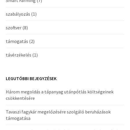
Smart Farming
(7)
szabályozás
(1)
szoftver
(8)
támogatás
(2)
távérzékelés
(1)
LEGUTÓBBI BEJEGYZÉSEK
Három megoldás a tápanyag utánpótlás költségeinek
csökkentésére
Tavaszi fagykár megelőzésére szolgáló beruházások
támogatása