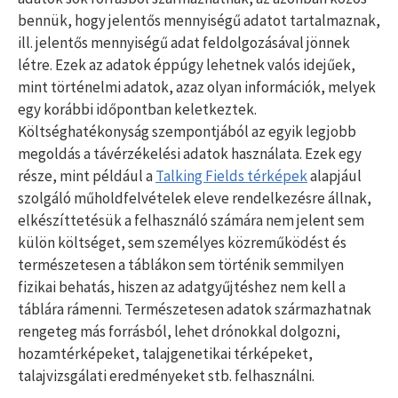
bennük, hogy jelentős mennyiségű adatot tartalmaznak,
ill. jelentős mennyiségű adat feldolgozásával jönnek
létre. Ezek az adatok éppúgy lehetnek valós idejűek,
mint történelmi adatok, azaz olyan információk, melyek
egy korábbi időpontban keletkeztek.
Költséghatékonyság szempontjából az egyik legjobb
megoldás a távérzékelési adatok használata. Ezek egy
része, mint például a
Talking Fields térképek
alapjául
szolgáló műholdfelvételek eleve rendelkezésre állnak,
elkészíttetésük a felhasználó számára nem jelent sem
külön költséget, sem személyes közreműködést és
természetesen a táblákon sem történik semmilyen
fizikai behatás, hiszen az adatgyűjtéshez nem kell a
táblára rámenni. Természetesen adatok származhatnak
rengeteg más forrásból, lehet drónokkal dolgozni,
hozamtérképeket, talajgenetikai térképeket,
talajvizsgálati eredményeket stb. felhasználni.