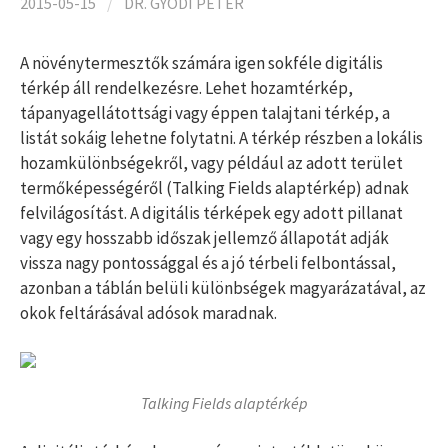
2015-05-15
/
DR. GYÓDI PÉTER
A növénytermesztők számára igen sokféle digitális
térkép áll rendelkezésre. Lehet hozamtérkép,
tápanyagellátottsági vagy éppen talajtani térkép, a
listát sokáig lehetne folytatni. A térkép részben a lokális
hozamkülönbségekről, vagy például az adott terület
termőképességéről (Talking Fields alaptérkép) adnak
felvilágosítást. A digitális térképek egy adott pillanat
vagy egy hosszabb időszak jellemző állapotát adják
vissza nagy pontossággal és a jó térbeli felbontással,
azonban a táblán belüli különbségek magyarázatával, az
okok feltárásával adósok maradnak.
Talking Fields alaptérkép