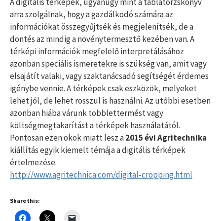
A digitális térképek, ugyanúgy mint a táblatörzskönyv
arra szolgálnak, hogy a gazdálkodó számára az
információkat összegyűjtsék és megjelenítsék, de a
döntés az mindig a növénytermesztő kezében van. A
térképi információk megfelelő interpretálásához
azonban speciális ismeretekre is szükség van, amit vagy
elsajátít valaki, vagy szaktanácsadó segítségét érdemes
igénybe vennie. A térképek csak eszközök, melyeket
lehet jól, de lehet rosszul is használni. Az utóbbi esetben
azonban hiába várunk többlettermést vagy
költségmegtakarítást a térképek használatától.
Pontosan ezen okok miatt lesz a
2015 évi Agritechnika
kiállítás egyik kiemelt témája a digitális térképek
értelmezése.
http://www.agritechnica.com/digital-cropping.html
Share this: