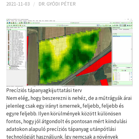
2021-11-03
/
DR. GYÓDI PÉTER
Precíziós tápanyagkijuttatási terv
Nem elég, hogy beszerezni is nehéz, de a műtrágyák árai
jelenleg csak egy irányt ismernek, feljebb, feljebb és
egyre feljebb. Ilyen körülmények között különösen
fontos, hogy jól átgondolt és pontosan mért kiindulási
adatokon alapuló precíziós tápanyag utánpótlási
technológiát használjunk. Így nemcsak a növények