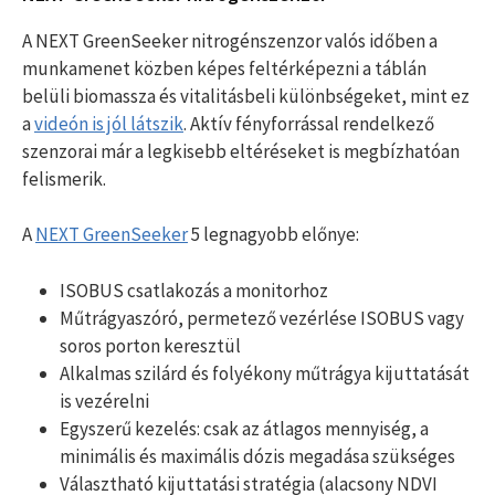
A NEXT GreenSeeker nitrogénszenzor valós időben a
munkamenet közben képes feltérképezni a táblán
belüli biomassza és vitalitásbeli különbségeket, mint ez
a
videón is jól látszik
. Aktív fényforrással rendelkező
szenzorai már a legkisebb eltéréseket is megbízhatóan
felismerik.
A
NEXT GreenSeeker
5 legnagyobb előnye:
ISOBUS csatlakozás a monitorhoz
Műtrágyaszóró, permetező vezérlése ISOBUS vagy
soros porton keresztül
Alkalmas szilárd és folyékony műtrágya kijuttatását
is vezérelni
Egyszerű kezelés: csak az átlagos mennyiség, a
minimális és maximális dózis megadása szükséges
Választható kijuttatási stratégia (alacsony NDVI