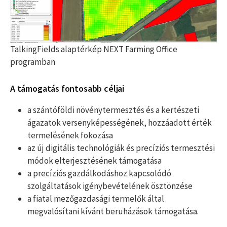
TalkingFields alaptérkép NEXT Farming Office
programban
A támogatás fontosabb céljai
a szántóföldi növénytermesztés és a kertészeti
ágazatok versenyképességének, hozzáadott érték
termelésének fokozása
az új digitális technológiák és precíziós termesztési
módok elterjesztésének támogatása
a precíziós gazdálkodáshoz kapcsolódó
szolgáltatások igénybevételének ösztönzése
a fiatal mezőgazdasági termelők által
megvalósítani kívánt beruházások támogatása.