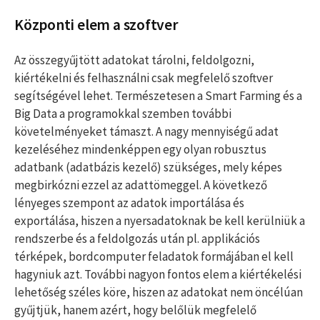
Központi elem a szoftver
Az összegyűjtött adatokat tárolni, feldolgozni,
kiértékelni és felhasználni csak megfelelő szoftver
segítségével lehet. Természetesen a Smart Farming és a
Big Data a programokkal szemben további
követelményeket támaszt. A nagy mennyiségű adat
kezeléséhez mindenképpen egy olyan robusztus
adatbank (adatbázis kezelő) szükséges, mely képes
megbirkózni ezzel az adattömeggel. A következő
lényeges szempont az adatok importálása és
exportálása, hiszen a nyersadatoknak be kell kerülniük a
rendszerbe és a feldolgozás után pl. applikációs
térképek, bordcomputer feladatok formájában el kell
hagyniuk azt. További nagyon fontos elem a kiértékelési
lehetőség széles köre, hiszen az adatokat nem öncélúan
gyűjtjük, hanem azért, hogy belőlük megfelelő