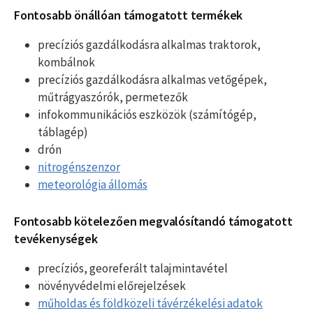
Fontosabb önállóan támogatott termékek
precíziós gazdálkodásra alkalmas traktorok,
kombálnok
precíziós gazdálkodásra alkalmas vetőgépek,
műtrágyaszórók, permetezők
infokommunikációs eszközök (számítógép,
táblagép)
drón
nitrogénszenzor
meteorológia állomás
Fontosabb kötelezően megvalósítandó támogatott
tevékenységek
precíziós, georeferált talajmintavétel
növényvédelmi előrejelzések
műholdas és földközeli távérzékelési adatok