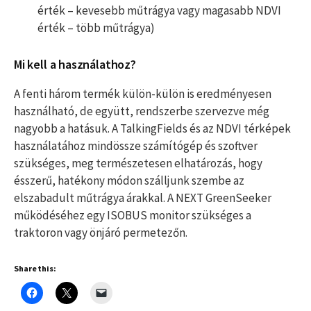
érték – kevesebb műtrágya vagy magasabb NDVI
érték – több műtrágya)
Mi kell a használathoz?
A fenti három termék külön-külön is eredményesen
használható, de együtt, rendszerbe szervezve még
nagyobb a hatásuk. A TalkingFields és az NDVI térképek
használatához mindössze számítógép és szoftver
szükséges, meg természetesen elhatározás, hogy
ésszerű, hatékony módon szálljunk szembe az
elszabadult műtrágya árakkal. A NEXT GreenSeeker
működéséhez egy ISOBUS monitor szükséges a
traktoron vagy önjáró permetezőn.
Share this: