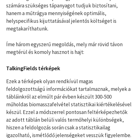
számára szükséges tápanyagot tudjuk biztosítani,
hanem a műtrágya mennyiségének optimális,
helyspecifikus kijuttatásával jelentős költséget is
megtakaríthatunk.
Íme három egyszerű megoldás, mely már rövid távon
megtérül és komoly hasznot is hajt:
TalkingFields térképek
Ezek a térképek olyan rendkívül magas
feldolgozottságú információkat tartalmaznak, melyek a
tábláinkról az elmúlt pár évben készült 300-500
műholdas biomasszafelvétel statisztikai kiértékelésével
készül. Ezzel a módszerrel pontosan feltérképezhetők
az adott táblán belüli valós termőhelyi különbségek,
hiszen a feldolgozás során csak a statisztikailag
igazolható, ismétlődő jelenségeket vesszük figyelembe.