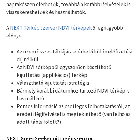
naprakészen elérhetők, továbbá a korábbi felvételek is
visszakereshetőek és használhatók.
A
NEXT Térkép szerver NDVI térképek
5 legnagyobb
előnye:
Az üzem összes táblájára elérhető külön előfizetési
díj nélkül
Az NDVI térképből egyszerűen készíthető
kijuttatási (applikációs) térkép
Választható kijuttatási stratégia
Bármely korábbi dátumhoz tartozó NDVI térkép is
használható
Pontos információ az esetleges felhőtakarásról, az
eredeti légifelvétel is megtekinthető (van felhő az
adott tábla fölött?)
NEXT GreenSeeker nitrogénszenzor