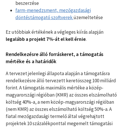
beszerzése
farm-menedzsment, mezőgazdasági
döntéstámogató szoftverek
üzemeltetése
Ez utóbbiak értékének a végleges kiírás alapján
legalább a projekt 7%-át el kell érnie
.
Rendelkezésre álló forráskeret, a támogatás
mértéke és a határidők
A tervezet jelenlegi állapota alapján a támogatásra
rendelkezésre álló tervezett keretösszeg 100 milliárd
forint. A támogatás maximális mértéke a közép-
magyarországi régióban (KMR) az összes elszámolható
költség 40%-a, a nem közép-magyarországi régióban
(nem KMR) az összes elszámolható költség 50%-a. A
fiatal mezőgazdasági termelő által végrehajtott
projektek 10 százalékponttal megemelt támogatási