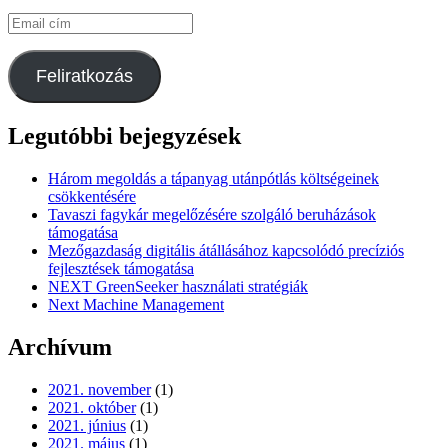
Email
cím
Feliratkozás
Legutóbbi bejegyzések
Három megoldás a tápanyag utánpótlás költségeinek
csökkentésére
Tavaszi fagykár megelőzésére szolgáló beruházások
támogatása
Mezőgazdaság digitális átállásához kapcsolódó precíziós
fejlesztések támogatása
NEXT GreenSeeker használati stratégiák
Next Machine Management
Archívum
2021. november
(1)
2021. október
(1)
2021. június
(1)
2021. május
(1)