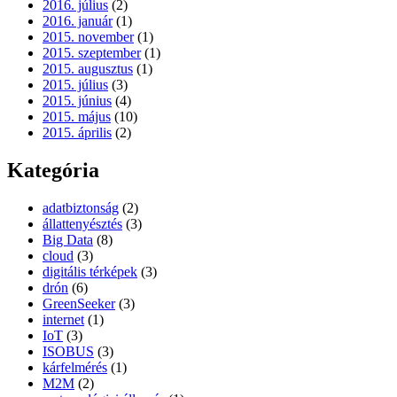
2016. július
(2)
2016. január
(1)
2015. november
(1)
2015. szeptember
(1)
2015. augusztus
(1)
2015. július
(3)
2015. június
(4)
2015. május
(10)
2015. április
(2)
Kategória
adatbiztonság
(2)
állattenyésztés
(3)
Big Data
(8)
cloud
(3)
digitális térképek
(3)
drón
(6)
GreenSeeker
(3)
internet
(1)
IoT
(3)
ISOBUS
(3)
kárfelmérés
(1)
M2M
(2)