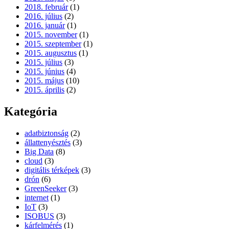
2018. február
(1)
2016. július
(2)
2016. január
(1)
2015. november
(1)
2015. szeptember
(1)
2015. augusztus
(1)
2015. július
(3)
2015. június
(4)
2015. május
(10)
2015. április
(2)
Kategória
adatbiztonság
(2)
állattenyésztés
(3)
Big Data
(8)
cloud
(3)
digitális térképek
(3)
drón
(6)
GreenSeeker
(3)
internet
(1)
IoT
(3)
ISOBUS
(3)
kárfelmérés
(1)