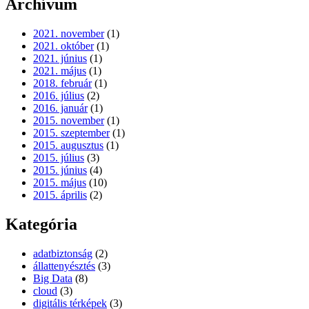
Archívum
2021. november
(1)
2021. október
(1)
2021. június
(1)
2021. május
(1)
2018. február
(1)
2016. július
(2)
2016. január
(1)
2015. november
(1)
2015. szeptember
(1)
2015. augusztus
(1)
2015. július
(3)
2015. június
(4)
2015. május
(10)
2015. április
(2)
Kategória
adatbiztonság
(2)
állattenyésztés
(3)
Big Data
(8)
cloud
(3)
digitális térképek
(3)