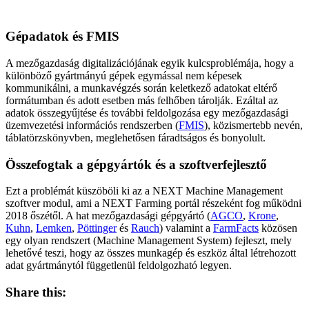
Gépadatok és FMIS
A mezőgazdaság digitalizációjának egyik kulcsproblémája, hogy a
különböző gyártmányú gépek egymással nem képesek
kommunikálni, a munkavégzés során keletkező adatokat eltérő
formátumban és adott esetben más felhőben tárolják. Ezáltal az
adatok összegyűjtése és további feldolgozása egy mezőgazdasági
üzemvezetési információs rendszerben (
FMIS
), közismertebb nevén,
táblatörzskönyvben, meglehetősen fáradtságos és bonyolult.
Összefogtak a gépgyártók és a szoftverfejlesztő
Ezt a problémát küszöböli ki az a NEXT Machine Management
szoftver modul, ami a NEXT Farming portál részeként fog működni
2018 őszétől. A hat mezőgazdasági gépgyártó (
AGCO
,
Krone
,
Kuhn
,
Lemken
,
Pöttinger
és
Rauch
) valamint a
FarmFacts
közösen
egy olyan rendszert (Machine Management System) fejleszt, mely
lehetővé teszi, hogy az összes munkagép és eszköz által létrehozott
adat gyártmánytól függetlenül feldolgozható legyen.
Share this: