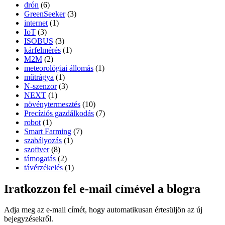
drón
(6)
GreenSeeker
(3)
internet
(1)
IoT
(3)
ISOBUS
(3)
kárfelmérés
(1)
M2M
(2)
meteorológiai állomás
(1)
műtrágya
(1)
N-szenzor
(3)
NEXT
(1)
növénytermesztés
(10)
Precíziós gazdálkodás
(7)
robot
(1)
Smart Farming
(7)
szabályozás
(1)
szoftver
(8)
támogatás
(2)
távérzékelés
(1)
Iratkozzon fel e-mail címével a blogra
Adja meg az e-mail címét, hogy automatikusan értesüljön az új
bejegyzésekről.