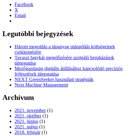
Facebook
X
Email
Legutóbbi bejegyzések
Három megoldás a tápanyag utánpótlás költségeinek
csökkentésére
Tavaszi fagykár megelőzésére szolgáló beruházások
támogatása
Mezőgazdaság digitális átállásához kapcsolódó precíziós
fejlesztések támogatása
NEXT GreenSeeker használati stratégiák
Next Machine Management
Archívum
2021. november
(1)
2021. október
(1)
2021. június
(1)
2021. május
(1)
2018. február
(1)