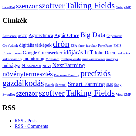
Talking Fields
szoftver
szenzor
SwagBot
Vista
ZMP
Címkék
Big Data
Agritechnica
Agrár-Office
Aerosense
AGCO
Copernicus
drón
digitális térképek
CropWatch
ESA
fagy
fagykár
FarmFacts
FMIS
időjárás
IoT
Google
Greenseeker
John Deere
fürkészdarázs
kukorica
monitoring
kukoricamoly
Monsanto
multispektrális
munkaszervezés
műtrgya
NextFarming
műtrágya
N-szenzor
NDVI
precíziós
növénytermesztés
Precision Planting
gazdálkodás
Smart Farming
Rauch
Sentinel
SMS
Sony
Talking Fields
szoftver
szenzor
SwagBot
Vista
ZMP
RSS
RSS - Posts
RSS - Comments