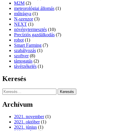
M2M
(2)
meteorológiai állomás
(1)
műtrágya
(1)
N-szenzor
(3)
NEXT
(1)
növénytermesztés
(10)
Precíziós gazdálkodás
(7)
robot
(1)
Smart Farming
(7)
szabályozás
(1)
szoftver
(8)
támogatás
(2)
távérzékelés
(1)
Keresés
Keresés:
Archívum
2021. november
(1)
2021. október
(1)
2021. június
(1)