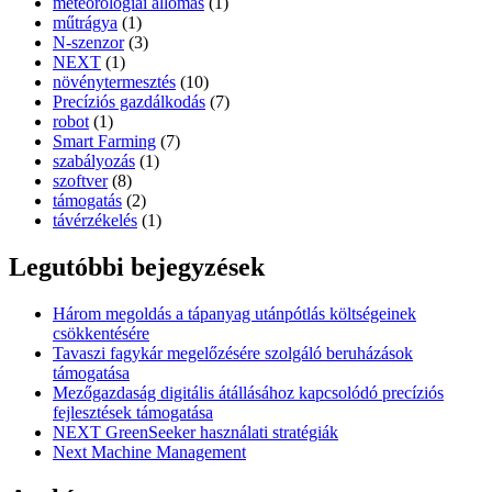
meteorológiai állomás
(1)
műtrágya
(1)
N-szenzor
(3)
NEXT
(1)
növénytermesztés
(10)
Precíziós gazdálkodás
(7)
robot
(1)
Smart Farming
(7)
szabályozás
(1)
szoftver
(8)
támogatás
(2)
távérzékelés
(1)
Legutóbbi bejegyzések
Három megoldás a tápanyag utánpótlás költségeinek
csökkentésére
Tavaszi fagykár megelőzésére szolgáló beruházások
támogatása
Mezőgazdaság digitális átállásához kapcsolódó precíziós
fejlesztések támogatása
NEXT GreenSeeker használati stratégiák
Next Machine Management