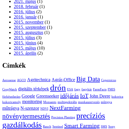
2021. május
(1)
2018. február
(1)
2016. július
(2)
2016. január
(1)
2015. november
(1)
2015. szeptember
(1)
2015. augusztus
(1)
2015. július
(3)
2015. június
(4)
2015. május
(10)
2015. április
(2)
Címkék
Big Data
Agritechnica
Agrár-Office
Aerosense
AGCO
Copernicus
drón
digitális térképek
CropWatch
ESA
fagy
fagykár
FarmFacts
FMIS
időjárás
IoT
Google
Greenseeker
John Deere
fürkészdarázs
kukorica
monitoring
kukoricamoly
Monsanto
multispektrális
munkaszervezés
műtrgya
NextFarming
műtrágya
N-szenzor
NDVI
precíziós
növénytermesztés
Precision Planting
gazdálkodás
Smart Farming
Rauch
Sentinel
SMS
Sony