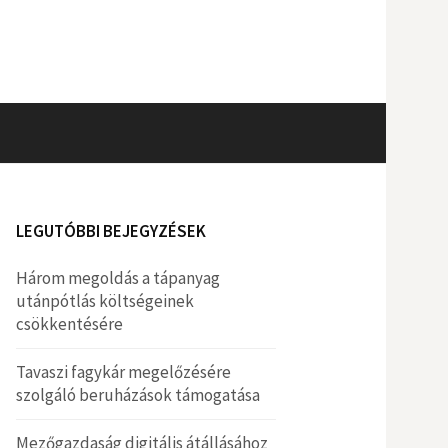
Keresés:
LEGUTÓBBI BEJEGYZÉSEK
Három megoldás a tápanyag
utánpótlás költségeinek
csökkentésére
Tavaszi fagykár megelőzésére
szolgáló beruházások támogatása
Mezőgazdaság digitális átállásához