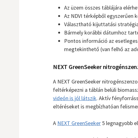
Az üzem összes táblájára elérhet
Az NDVI térképből egyszerűen ké
Választható kijuttatási stratégi
Bármely korábbi dátumhoz tarto
Pontos információ az esetleges f
megtekinthető (van felhő az ado
NEXT GreenSeeker nitrogénszen
A NEXT GreenSeeker nitrogénszenzo
feltérképezni a táblán belüli biomass
videón is jól látszik
. Aktív fényforrás
eltéréseket is megbízhatóan felismer
A
NEXT GreenSeeker
5 legnagyobb el