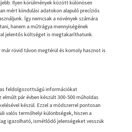
eljebb. Ilyen körülmények között különösen
an mért kiindulási adatokon alapuló precíziós
használjunk. Így nemcsak a növények számára
ítani, hanem a műtrágya mennyiségének
val jelentős költséget is megtakaríthatunk.
már rövid távon megtérül és komoly hasznot is
gas feldolgozottságú információkat
az elmúlt pár évben készült 300-500 műholdas
ékelésével készül. Ezzel a módszerrel pontosan
üli valós termőhelyi különbségek, hiszen a
ilag igazolható, ismétlődő jelenségeket vesszük