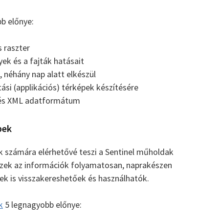
b előnye:
 raszter
yek és a fajták hatásait
 néhány nap alatt elkészül
ási (applikációs) térképek készítésére
 és XML adatformátum
pek
k számára elérhetővé teszi a Sentinel műholdak
Ezek az információk folyamatosan, naprakészen
lek is visszakereshetőek és használhatók.
k
5 legnagyobb előnye: