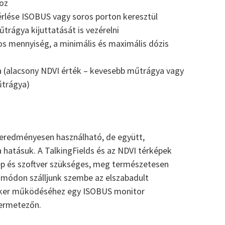
oz
rlése ISOBUS vagy soros porton keresztül
trágya kijuttatását is vezérelni
os mennyiség, a minimális és maximális dózis
ia (alacsony NDVI érték – kevesebb műtrágya vagy
űtrágya)
 eredményesen használható, de együtt,
hatásuk. A TalkingFields és az NDVI térképek
p és szoftver szükséges, meg természetesen
 módon szálljunk szembe az elszabadult
eker működéséhez egy ISOBUS monitor
permetezőn.