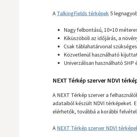
A
TalkingFields térképek
5 legnagyob
Nagy felbontású, 10×10 méteres
Kiküszöböli az időjárás, a növén
Csak táblahatárvonal szükséges,
Közvetlenül használható kijuttat
Univerzálisan használható SHP
NEXT Térkép szerver NDVI térké
A NEXT Térkép szerver a felhasználó
adataiból készült NDVI térképeket. 
elérhetők, továbbá a korábbi felvéte
A
NEXT Térkép szerver NDVI térképe