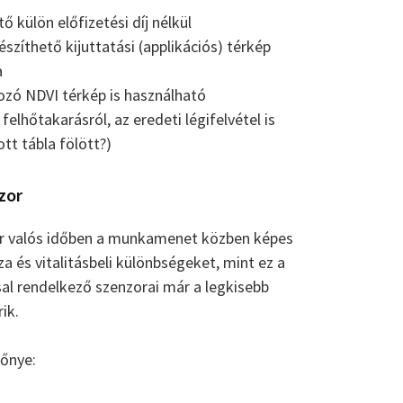
ő külön előfizetési díj nélkül
szíthető kijuttatási (applikációs) térkép
a
zó NDVI térkép is használható
elhőtakarásról, az eredeti légifelvétel is
tt tábla fölött?)
zor
r valós időben a munkamenet közben képes
za és vitalitásbeli különbségeket, mint ez a
sal rendelkező szenzorai már a legkisebb
ik.
őnye: