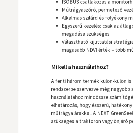
ISOBUS csatlakozás a monitorh
Műtrágyaszóró, permetező vezé
Alkalmas szilárd és folyékony mű
Egyszerű kezelés: csak az átlag
megadása szükséges
Választható kijuttatási stratég
magasabb NDVI érték – több m
Mi kell a használathoz?
A fenti három termék külön-külön is
rendszerbe szervezve még nagyobb a 
használatához mindössze számítógé
elhatározás, hogy ésszerű, hatékony
műtrágya árakkal. A NEXT GreenSe
szükséges a traktoron vagy önjáró 