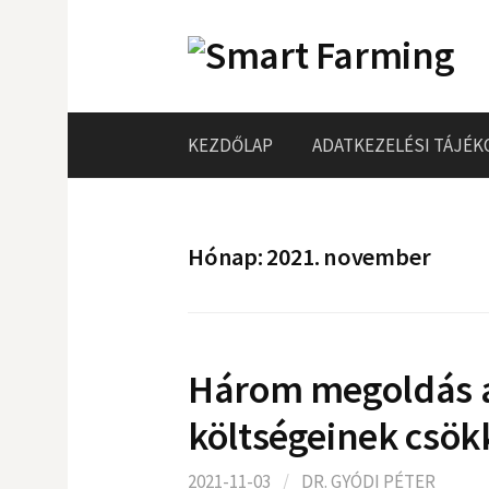
Skip
to
content
KEZDŐLAP
ADATKEZELÉSI TÁJÉK
Hónap:
2021. november
Három megoldás a
költségeinek csök
2021-11-03
/
DR. GYÓDI PÉTER