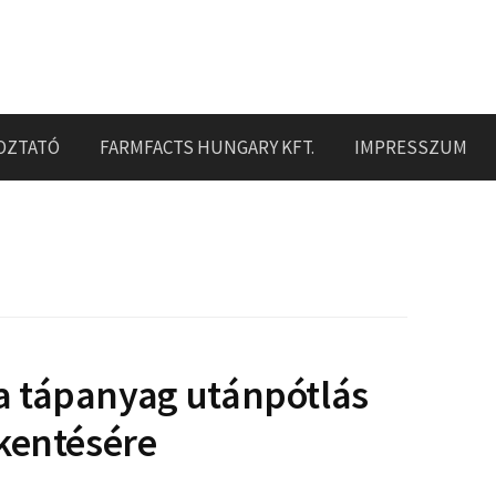
OZTATÓ
FARMFACTS HUNGARY KFT.
IMPRESSZUM
 tápanyag utánpótlás
kentésére