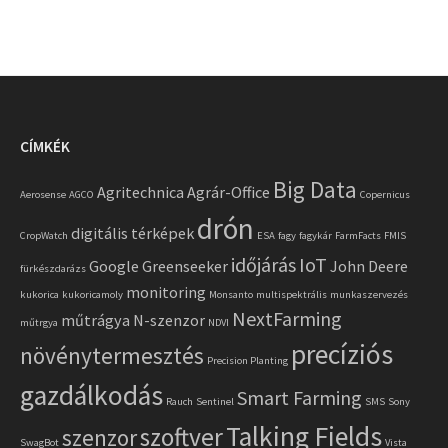
CÍMKÉK
Big Data
Agritechnica
Agrár-Office
Aerosense
AGCO
Copernicus
drón
digitális térképek
CropWatch
ESA
fagy
fagykár
FarmFacts
FMIS
időjárás
IoT
Google
Greenseeker
John Deere
fürkészdarázs
monitoring
kukorica
kukoricamoly
Monsanto
multispektrális
munkaszervezés
NextFarming
műtrágya
N-szenzor
műtrgya
NDVI
precíziós
növénytermesztés
Precision Planting
gazdálkodás
Smart Farming
Rauch
Sentinel
SMS
Sony
Talking Fields
szoftver
szenzor
SwagBot
Vista