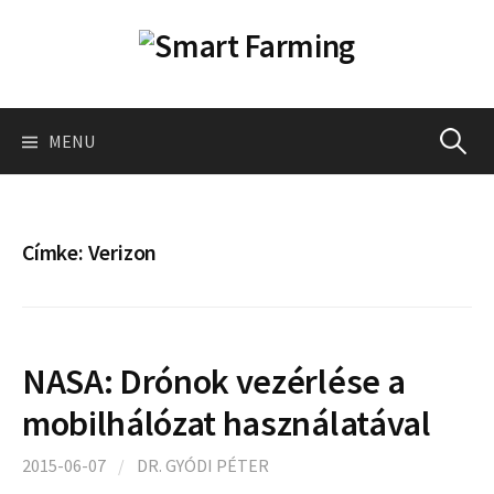
Skip
to
content
Keresés
MENU
Címke:
Verizon
NASA: Drónok vezérlése a
mobilhálózat használatával
2015-06-07
/
DR. GYÓDI PÉTER