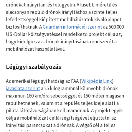
drónokat irányítani és felügyelni. A kisebb méretű és
alacsonyan repülő drónok irányításhoz a szinte teljes
lefedettséggel kiépített mobilhálózatok kiváló alapot
biztosíthatnak. A
Guardian információi szerint
az 500.000
US-Dollar költségvetéssel rendelkező projekt célja az,
hogy kidolgozza a drónok irányításának rendszerét a
mobilhálózat használatával.
Légügyi szabályozás
Az amerikai légügyi hatóság az FAA (
Wikipédia Link
)
javaslata szerint
a 25 kilogrammnál könnyebb drónok
maximun 160 km/óra sebességgel és 150 méter magasan
repülhetnének, valamint a repülés teljes ideje alatt a
pilóta látótávolságában kell maradniuk. A projekt egyik
célja a mobilhálózat cellái segítségével eljuttatni az
irányítási parancsokat a drónnak. A végső cél a teljes