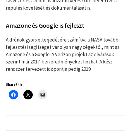
távvezérlés a mobil hálózaton keresztül, beleértve a
repülés követését és dokumentálását is.
Amazone és Google is fejleszt
A drónok gyors elterjedésére számítva a NASA további
fejlesztési segítséget vár olyan nagy cégektől, mint az
Amazone és a Google. A Verizon projekt az elvárások
szerint már 2017-ben eredményeket hozhat. A kész
rendszer tervezett időpontja pedig 2019.
Share this: