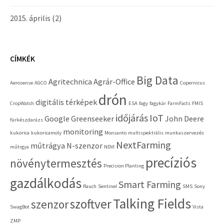
2015. április
(2)
CÍMKÉK
Big Data
Agritechnica
Agrár-Office
Aerosense
AGCO
Copernicus
drón
digitális térképek
CropWatch
ESA
fagy
fagykár
FarmFacts
FMIS
időjárás
IoT
Google
Greenseeker
John Deere
fürkészdarázs
monitoring
kukorica
kukoricamoly
Monsanto
multispektrális
munkaszervezés
NextFarming
műtrágya
N-szenzor
műtrgya
NDVI
precíziós
növénytermesztés
Precision Planting
gazdálkodás
Smart Farming
Rauch
Sentinel
SMS
Sony
Talking Fields
szoftver
szenzor
SwagBot
Vista
ZMP