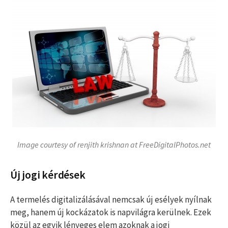
Image courtesy of renjith krishnan at FreeDigitalPhotos.net
Új jogi kérdések
A termelés digitalizálásával nemcsak új esélyek nyílnak
meg, hanem új kockázatok is napvilágra kerülnek. Ezek
közül az egyik lényeges elem azoknak a jogi