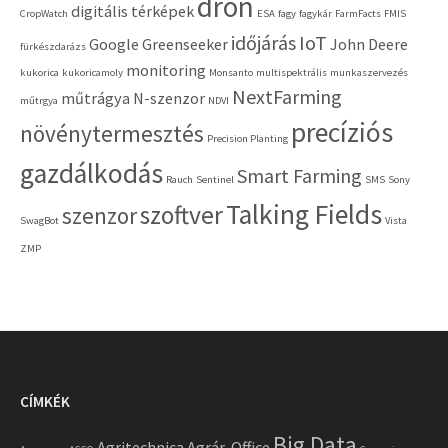
drón
digitális térképek
CropWatch
ESA
fagy
fagykár
FarmFacts
FMIS
időjárás
IoT
Google
Greenseeker
John Deere
fürkészdarázs
monitoring
kukorica
kukoricamoly
Monsanto
multispektrális
munkaszervezés
NextFarming
műtrágya
N-szenzor
műtrgya
NDVI
precíziós
növénytermesztés
Precision Planting
gazdálkodás
Smart Farming
Rauch
Sentinel
SMS
Sony
Talking Fields
szoftver
szenzor
SwagBot
Vista
ZMP
CÍMKÉK
Big Data
Agritechnica
Agrár-Office