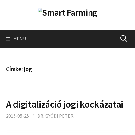
Skip
to
content
Keresés
MENU
Címke:
jog
A digitalizáció jogi kockázatai
2015-05-25
/
DR. GYÓDI PÉTER