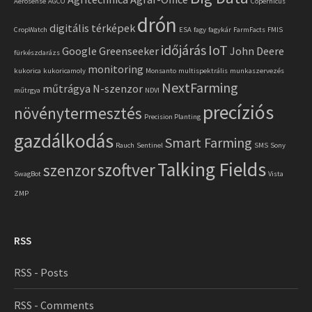
Aerosense
AGCO
Copernicus
drón
digitális térképek
CropWatch
ESA
fagy
fagykár
FarmFacts
FMIS
időjárás
IoT
Google
Greenseeker
John Deere
fürkészdarázs
monitoring
kukorica
kukoricamoly
Monsanto
multispektrális
munkaszervezés
NextFarming
műtrágya
N-szenzor
műtrgya
NDVI
precíziós
növénytermesztés
Precision Planting
gazdálkodás
Smart Farming
Rauch
Sentinel
SMS
Sony
Talking Fields
szoftver
szenzor
SwagBot
Vista
ZMP
RSS
RSS - Posts
RSS - Comments