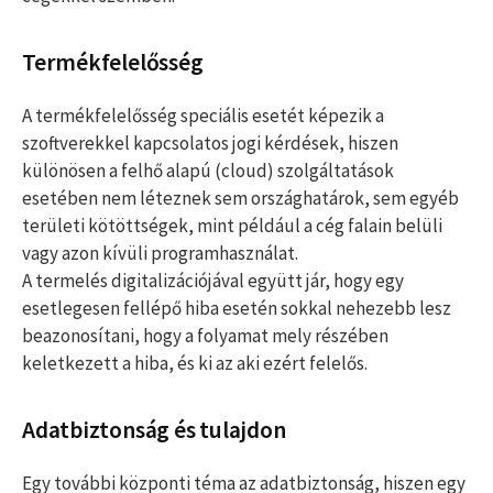
Termékfelelősség
A termékfelelősség speciális esetét képezik a
szoftverekkel kapcsolatos jogi kérdések, hiszen
különösen a felhő alapú (cloud) szolgáltatások
esetében nem léteznek sem országhatárok, sem egyéb
területi kötöttségek, mint például a cég falain belüli
vagy azon kívüli programhasználat.
A termelés digitalizációjával együtt jár, hogy egy
esetlegesen fellépő hiba esetén sokkal nehezebb lesz
beazonosítani, hogy a folyamat mely részében
keletkezett a hiba, és ki az aki ezért felelős.
Adatbiztonság és tulajdon
Egy további központi téma az adatbiztonság, hiszen egy