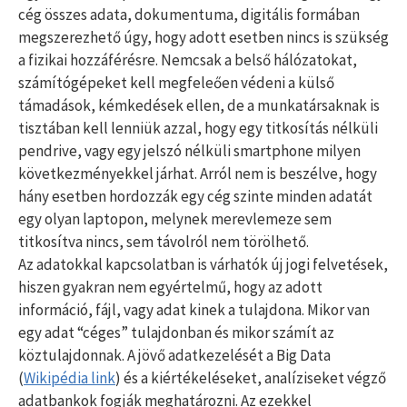
cég összes adata, dokumentuma, digitális formában
megszerezhető úgy, hogy adott esetben nincs is szükség
a fizikai hozzáférésre. Nemcsak a belső hálózatokat,
számítógépeket kell megfeleően védeni a külső
támadások, kémkedések ellen, de a munkatársaknak is
tisztában kell lenniük azzal, hogy egy titkosítás nélküli
pendrive, vagy egy jelszó nélküli smartphone milyen
következményekkel járhat. Arról nem is beszélve, hogy
hány esetben hordozzák egy cég szinte minden adatát
egy olyan laptopon, melynek merevlemeze sem
titkosítva nincs, sem távolról nem törölhető.
Az adatokkal kapcsolatban is várhatók új jogi felvetések,
hiszen gyakran nem egyértelmű, hogy az adott
információ, fájl, vagy adat kinek a tulajdona. Mikor van
egy adat “céges” tulajdonban és mikor számít az
köztulajdonnak. A jövő adatkezelését a Big Data
(
Wikipédia link
) és a kiértékeléseket, analíziseket végző
adatbankok fogják meghatározni. Az ezekkel