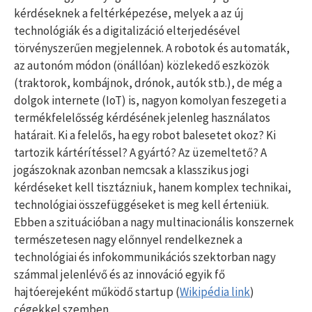
kérdéseknek a feltérképezése, melyek a az új
technológiák és a digitalizáció elterjedésével
törvényszerűen megjelennek. A robotok és automaták,
az autonóm módon (önállóan) közlekedő eszközök
(traktorok, kombájnok, drónok, autók stb.), de még a
dolgok internete (IoT) is, nagyon komolyan feszegeti a
termékfelelősség kérdésének jelenleg használatos
határait. Ki a felelős, ha egy robot balesetet okoz? Ki
tartozik kártérítéssel? A gyártó? Az üzemeltető? A
jogászoknak azonban nemcsak a klasszikus jogi
kérdéseket kell tisztázniuk, hanem komplex technikai,
technológiai összefüggéseket is meg kell érteniük.
Ebben a szituációban a nagy multinacionális konszernek
természetesen nagy előnnyel rendelkeznek a
technológiai és infokommunikációs szektorban nagy
számmal jelenlévő és az innováció egyik fő
hajtóerejeként működő startup (
Wikipédia link
)
cégekkel szemben.