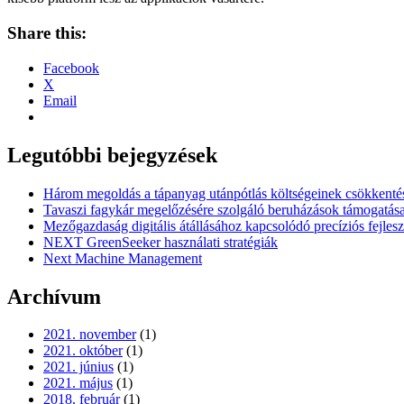
Share this:
Facebook
X
Email
Legutóbbi bejegyzések
Három megoldás a tápanyag utánpótlás költségeinek csökkenté
Tavaszi fagykár megelőzésére szolgáló beruházások támogatás
Mezőgazdaság digitális átállásához kapcsolódó precíziós fejles
NEXT GreenSeeker használati stratégiák
Next Machine Management
Archívum
2021. november
(1)
2021. október
(1)
2021. június
(1)
2021. május
(1)
2018. február
(1)