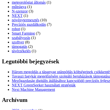
meteorológiai állomás
(1)
műtrágya
(1)
N-szenzor
(3)
NEXT
(1)
növénytermesztés
(10)
Precíziós gazdálkodás
(7)
robot
(1)
Smart Farming
(7)
szabályozás
(1)
szoftver
(8)
támogatás
(2)
távérzékelés
(1)
Legutóbbi bejegyzések
Három megoldás a tápanyag utánpótlás költségeinek csökkenté
Tavaszi fagykár megelőzésére szolgáló beruházások támogatás
Mezőgazdaság digitális átállásához kapcsolódó precíziós fejles
NEXT GreenSeeker használati stratégiák
Next Machine Management
Archívum