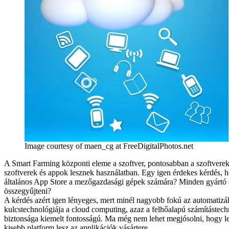
Image courtesy of maen_cg at FreeDigitalPhotos.net
A Smart Farming központi eleme a szoftver, pontosabban a szoftverek 
szoftverek és appok lesznek használatban. Egy igen érdekes kérdés,
általános App Store a mezőgazdasági gépek számára? Minden gyártó sa
összegyűjteni?
A kérdés azért igen lényeges, mert minél nagyobb fokú az automatizál
kulcstechnológiája a cloud computing, azaz a felhőalapú számítástechni
biztonsága kiemelt fontosságú. Ma még nem lehet megjósolni, hogy l
kisebb platform lesz az applikációk vásártere.