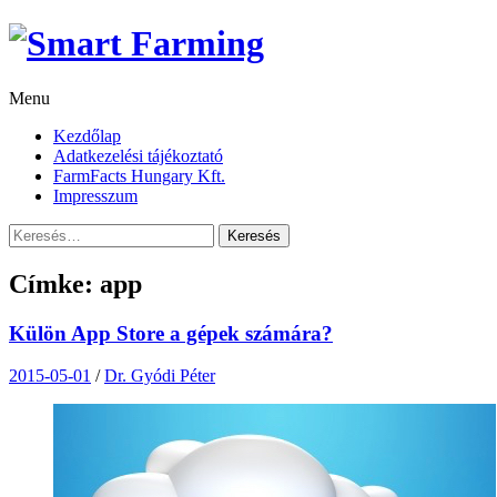
Skip
to
content
Menu
Kezdőlap
Adatkezelési tájékoztató
FarmFacts Hungary Kft.
Impresszum
Keresés:
Címke:
app
Külön App Store a gépek számára?
2015-05-01
/
Dr. Gyódi Péter