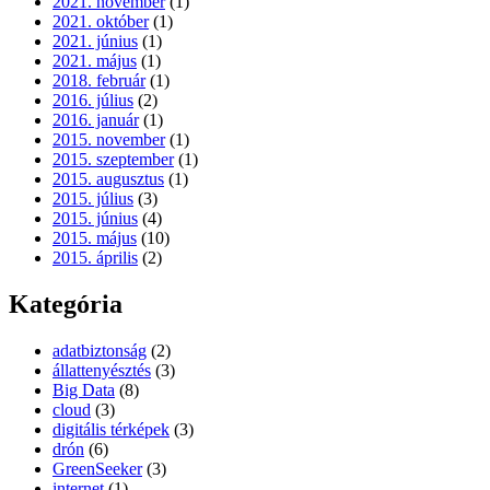
2021. november
(1)
2021. október
(1)
2021. június
(1)
2021. május
(1)
2018. február
(1)
2016. július
(2)
2016. január
(1)
2015. november
(1)
2015. szeptember
(1)
2015. augusztus
(1)
2015. július
(3)
2015. június
(4)
2015. május
(10)
2015. április
(2)
Kategória
adatbiztonság
(2)
állattenyésztés
(3)
Big Data
(8)
cloud
(3)
digitális térképek
(3)
drón
(6)
GreenSeeker
(3)
internet
(1)