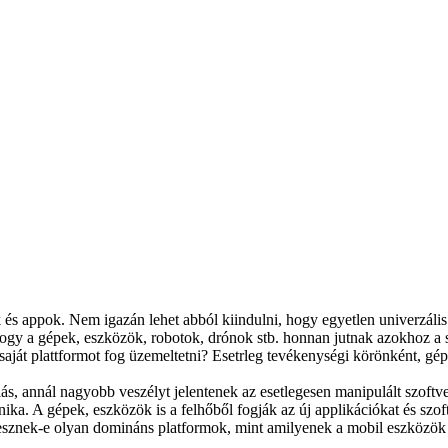
és appok. Nem igazán lehet abból kiindulni, hogy egyetlen univerzális
 hogy a gépek, eszközök, robotok, drónok stb. honnan jutnak azokhoz 
ját plattformot fog üzemeltetni? Esetrleg tevékenységi körönként, gé
ás, annál nagyobb veszélyt jelentenek az esetlegesen manipulált szoft
ka. A gépek, eszközök is a felhőből fogják az új applikációkat és szoftv
esznek-e olyan domináns platformok, mint amilyenek a mobil eszközök