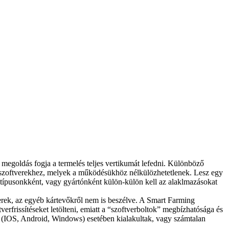
 megoldás fogja a termelés teljes vertikumát lefedni. Különböző
a szoftverekhez, melyek a működésükhöz nélkülözhetetlenek. Lesz egy
ptípusonkként, vagy gyártónként külön-külön kell az alaklmazásokat
verek, az egyéb kártevőkről nem is beszélve. A Smart Farming
erfrissítéseket letölteni, emiatt a “szoftverboltok” megbízhatósága és
 (IOS, Android, Windows) esetében kialakultak, vagy számtalan