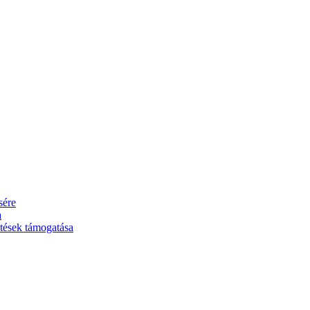
sére
a
ztések támogatása