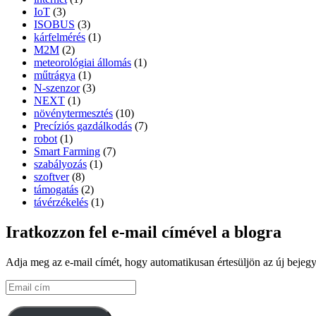
IoT
(3)
ISOBUS
(3)
kárfelmérés
(1)
M2M
(2)
meteorológiai állomás
(1)
műtrágya
(1)
N-szenzor
(3)
NEXT
(1)
növénytermesztés
(10)
Precíziós gazdálkodás
(7)
robot
(1)
Smart Farming
(7)
szabályozás
(1)
szoftver
(8)
támogatás
(2)
távérzékelés
(1)
Iratkozzon fel e-mail címével a blogra
Adja meg az e-mail címét, hogy automatikusan értesüljön az új bejegy
Email
cím