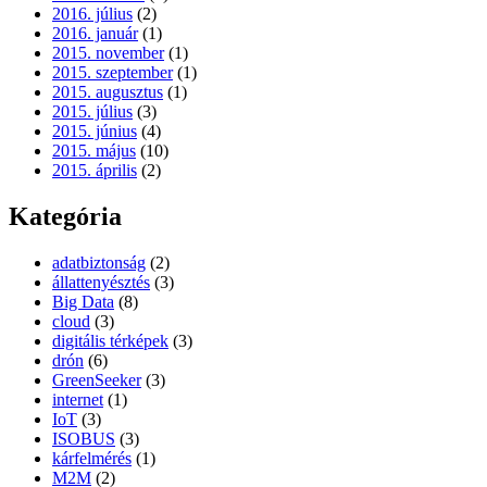
2016. július
(2)
2016. január
(1)
2015. november
(1)
2015. szeptember
(1)
2015. augusztus
(1)
2015. július
(3)
2015. június
(4)
2015. május
(10)
2015. április
(2)
Kategória
adatbiztonság
(2)
állattenyésztés
(3)
Big Data
(8)
cloud
(3)
digitális térképek
(3)
drón
(6)
GreenSeeker
(3)
internet
(1)
IoT
(3)
ISOBUS
(3)
kárfelmérés
(1)
M2M
(2)