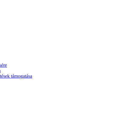
sére
a
ztések támogatása