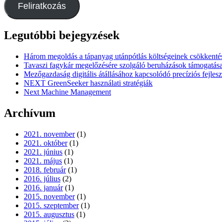
Feliratkozás
Legutóbbi bejegyzések
Három megoldás a tápanyag utánpótlás költségeinek csökkenté
Tavaszi fagykár megelőzésére szolgáló beruházások támogatás
Mezőgazdaság digitális átállásához kapcsolódó precíziós fejles
NEXT GreenSeeker használati stratégiák
Next Machine Management
Archívum
2021. november
(1)
2021. október
(1)
2021. június
(1)
2021. május
(1)
2018. február
(1)
2016. július
(2)
2016. január
(1)
2015. november
(1)
2015. szeptember
(1)
2015. augusztus
(1)