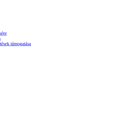
sére
a
ztések támogatása